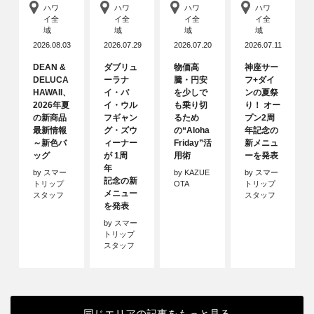
ハワ
ハワ
ハワ
ハワ
イ全
イ全
イ全
イ全
域
域
域
域
2026.08.03
2026.07.29
2026.07.20
2026.07.11
DEAN &
ダブリュ
物価高
神座サー
DELUCA
ーラナ
騰・円安
フ+ダイ
HAWAII、
イ・バ
を少しで
ンの夏祭
2026年夏
イ・ウル
も乗り切
り！ オー
の新商品
フギャン
るため
プン2周
最新情報
グ・ズウ
の“Aloha
年記念の
～新色バ
ィーナー
Friday”活
新メニュ
ッグ
が 1周
用術
ーを発表
年
by スマー
by KAZUE
by スマー
記念の新
トリップ
OTA
トリップ
メニュー
スタッフ
スタッフ
を発表
by スマー
トリップ
スタッフ
同じエリアの記事をもっと見る