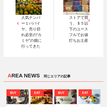
人気ナンバ
ストアで買
ー１パパイ
う、＄５以
ヤ。売り切
下のユース
れ必至の“カ
フルでお値
ミヤ”の畑に
打ちお土産
行ってきた
AREA NEWS
同じエリアの記事
BUY
EAT
BUY
EAT