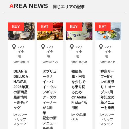
AREA NEWS
同じエリアの記事
BUY
EAT
BUY
EAT
ハワ
ハワ
ハワ
ハワ
イ全
イ全
イ全
イ全
域
域
域
域
2026.08.03
2026.07.29
2026.07.20
2026.07.11
DEAN &
ダブリュ
物価高
神座サー
DELUCA
ーラナ
騰・円安
フ+ダイ
HAWAII、
イ・バ
を少しで
ンの夏祭
2026年夏
イ・ウル
も乗り切
り！ オー
の新商品
フギャン
るため
プン2周
最新情報
グ・ズウ
の“Aloha
年記念の
～新色バ
ィーナー
Friday”活
新メニュ
ッグ
が 1周
用術
ーを発表
年
by スマー
by KAZUE
by スマー
記念の新
トリップ
OTA
トリップ
メニュー
スタッフ
スタッフ
を発表