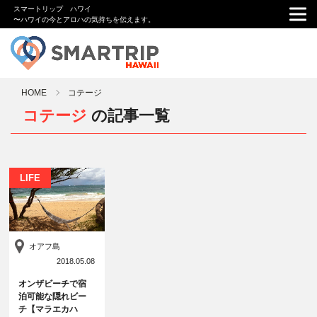
スマートリップ ハワイ
〜ハワイの今とアロハの気持ちを伝えます。
HOME
コテージ
コテージ
の記事一覧
LIFE
オアフ島
2018.05.08
オンザビーチで宿
泊可能な隠れビー
チ【マラエカハ