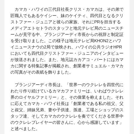
カマカ・ハワイの三代目社長クリス・カマカは、その弟で
匠職人でもあるケイシー、妹のケイティ、四代目となるクリ
ストファー・ジュニアと彼らの家族、それにPRを担当する
メディアエトセトラのスタッフと地元テレビ局のニュースチ
ームが見守る中、ブランジアーディ市長からの祝辞と制定証
を受け取りました。この様子は地元テレビ局KHON2とハワ
イニュースナウの2局で放映され、ハワイの公共ラジオHPR
においても四代目クリストファー・ジュニアのインタビュー
が放送されました。また、地元誌カカアコ・バートにはカマ
カに関する特集記事が掲載され、創業者サミュエル・カマカ
の写真がその表紙を飾りました。
ブランジアーディ市長は、「世界一のウクレレを四世代に
わたり作り続けているカマカファミリーは、いわばウクレレ
界のロイヤルファミリー」と、その偉業を称えました。それ
に応えてカマカ・ハワイ社長は「創業者である私の祖父、父
と叔父、姉妹兄弟、妻や子供達、孫達、工場とショップのス
タッフ達、そしてカマカのウクレレを奏でてくださる世界中
のウクレレプレイヤーの皆さんに、心から感謝しています」
と述べました。