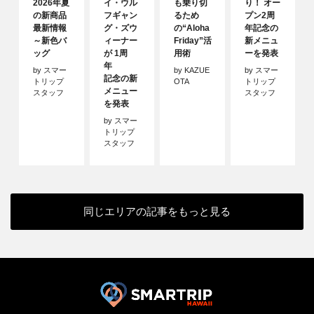
2026年夏
イ・ウル
も乗り切
り！ オー
の新商品
フギャン
るため
プン2周
最新情報
グ・ズウ
の“Aloha
年記念の
～新色バ
ィーナー
Friday”活
新メニュ
ッグ
が 1周
用術
ーを発表
年
by スマー
by KAZUE
by スマー
記念の新
トリップ
OTA
トリップ
メニュー
スタッフ
スタッフ
を発表
by スマー
トリップ
スタッフ
同じエリアの記事をもっと見る