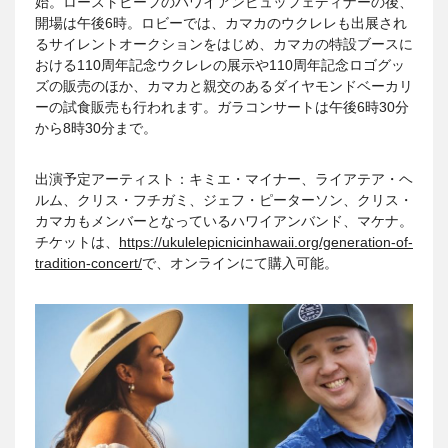
始。ローストビーフのハワイアンビュッフェディナーの後、
開場は午後6時。ロビーでは、カマカのウクレレも出展され
るサイレントオークションをはじめ、カマカの特設ブースに
おける110周年記念ウクレレの展示や110周年記念ロゴグッ
ズの販売のほか、カマカと親交のあるダイヤモンドベーカリ
ーの試食販売も行われます。ガラコンサートは午後6時30分
から8時30分まで。
出演予定アーティスト：キミエ・マイナー、ライアテア・ヘ
ルム、クリス・フチガミ、ジェフ・ピーターソン、クリス・
カマカもメンバーとなっているハワイアンバンド、マケナ。
チケットは、
https://ukulelepicnicinhawaii.org/generation-of-
tradition-concert/
で、オンラインにて購入可能。