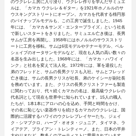
のウクレレ工房に入り浸り、ウクレレ作りを学んだサミュエ
ルは、「カマカ ウクレレ＆ギター」を1921年ホノルルのサ
ウスキングストリートにオープン。カマカを代表する楕円形
のパイナップルモデルも、この工房で誕生しました。1945
年には、「カマカ＆サンズ・エンタープライズ」という社名
で新しいスタートをきりました。サミュエル亡き後は、長男
サムが工房を再開し、1958年にはホノルルのサウスストリ
ートに工房を移転。サムは6弦モデルやテナーモデル、ベル
シェイプのオータサンモデルなど、現在も人気の高い数々の
名器を生み出しました。1968年には、「カマカ・ハワイ イ
ンク」と社名を変えて法人化。1972年には、軍を退役した
弟のフレッドと、サムの長男クリスも入社。サムとフレッド
亡き後は、サムの長男クリスが社長、弟のケイシーが副社長
を務めています。また、クリスの長男クリストファーも製造
に関わっており、代々続くカマカの名は、最高級ウクレレの
代名詞として現在も世界中に知られています。15人の職人
たちが、1本1本にアロハの心を込め、手間と時間をかけ、
その名に恥じない楽器作りを続けるカマカのウクレレは、国
際的に活躍するハワイのウクレレプレイヤーたち、ジェイ
ク・シマブクロ、ハーブ・オオタ・ジュニア、タイマネ、ラ
イアテア、ブライアン・トレンティーノ、また、日本の平井
大やリオなど、数多くのアーティストに愛用されています。