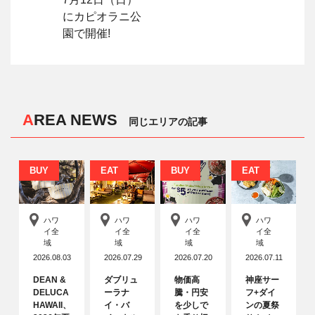
にカピオラニ公
園で開催!
AREA NEWS
同じエリアの記事
BUY
EAT
BUY
EAT
ハワ
ハワ
ハワ
ハワ
イ全
イ全
イ全
イ全
域
域
域
域
2026.08.03
2026.07.29
2026.07.20
2026.07.11
DEAN &
ダブリュ
物価高
神座サー
DELUCA
ーラナ
騰・円安
フ+ダイ
HAWAII、
イ・バ
を少しで
ンの夏祭