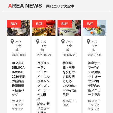
AREA NEWS
同じエリアの記事
BUY
EAT
BUY
EAT
ハワ
ハワ
ハワ
ハワ
イ全
イ全
イ全
イ全
域
域
域
域
2026.08.03
2026.07.29
2026.07.20
2026.07.11
DEAN &
ダブリュ
物価高
神座サー
DELUCA
ーラナ
騰・円安
フ+ダイ
HAWAII、
イ・バ
を少しで
ンの夏祭
2026年夏
イ・ウル
も乗り切
り！ オー
の新商品
フギャン
るため
プン2周
最新情報
グ・ズウ
の“Aloha
年記念の
～新色バ
ィーナー
Friday”活
新メニュ
ッグ
が 1周
用術
ーを発表
年
by スマー
by KAZUE
by スマー
記念の新
トリップ
OTA
トリップ
メニュー
スタッフ
スタッフ