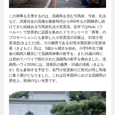
この神事を主導するのは、流鏑馬を含む弓馬術、弓術、礼法
など、武家社会の流儀を鎌倉時代から850年もの間継承し続
けてきた由緒ある弓馬術礼法小笠原流。近年ではHulu（フ
ールー）で世界的に話題を集めたドラマシリーズ「将軍」の
プロモーションにも参加した小笠原流の宗家は、31世小笠
原清忠(きよただ)氏。その嫡男である32世次期宗家小笠原清
基（きよもと）氏は、3歳から稽古を始め、小学5年生で鎌
倉の鶴岡八幡宮にて流鏑馬神事の射手を、また15歳の時に
は初めてハワイで執行された流鏑馬の射手を務めました。流
鏑馬ハワイ2026には、清基氏の嫡男・10歳の清眞（きよち
か）氏も参加する予定で、名門小笠原家の三世代が同じ馬場
に集う運びとなりました。これは日本国外における流鏑馬の
歴史上、前例のない光景です。