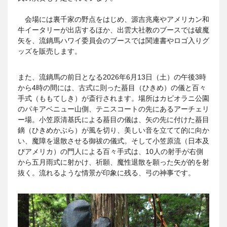
会場には裏千家の野点をはじめ、源吉兆庵やアメリカン和
牛イータリーが出店するほか、出雲大社教のブースでは破魔
矢を、流鏑馬ハワイ委員会のブースでは関連書やロゴ入りグ
ッズを販売します。
また、流鏑馬の前日となる2026年6月13日（土）の午後3時
から4時の間には、古式に則った蟇目（ひきめ）の儀と百々
手式（ももてしき）が斎行されます。場所はカピオラニ公園
のパキアベニュー山側、テニスコートの先にあるアーチェリ
ー場。小笠原清基氏による蟇目の儀は、矢の先に付けた蟇目
鏑（ひきめかぶら）が風を切り、美しい音を立てて的に向か
い、魔障を退散させる御祓の儀式。そして小笠原流（日本及
びアメリカ）の門人による百々手式は、10人の射手が右側
から五月雨式に射かけ、祈願、魔性退散を願った矢が的を射
抜く。流れるような情景が印象に残る、弓の神事です。