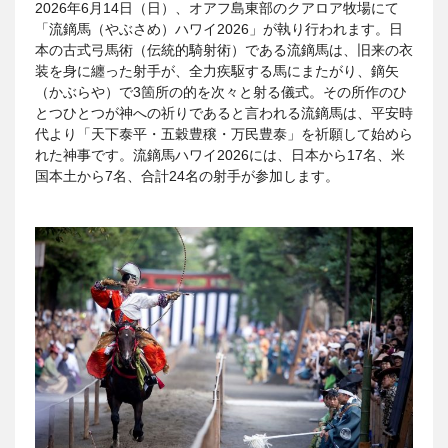
2026年6月14日（日）、オアフ島東部のクアロア牧場にて
「流鏑馬（やぶさめ）ハワイ2026」が執り行われます。日
本の古式弓馬術（伝統的騎射術）である流鏑馬は、旧来の衣
装を身に纏った射手が、全力疾駆する馬にまたがり、鏑矢
（かぶらや）で3箇所の的を次々と射る儀式。その所作のひ
とつひとつが神への祈りであると言われる流鏑馬は、平安時
代より「天下泰平・五穀豊穣・万民豊泰」を祈願して始めら
れた神事です。流鏑馬ハワイ2026には、日本から17名、米
国本土から7名、合計24名の射手が参加します。