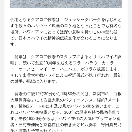
会場となるクアロア牧場は、ジュラシックパークをはじめと
する数々のハリウッド映画のロケ地となったことでも有名な
場所。ハワイアンにとっては深い意味を持つこの神聖な谷
で、日本とハワイの精神的伝統文化が交わることになりま
す。
開幕は、クアロア牧場のスタッフによるオリ（ハワイの詠
唱）。続いて創立20周年を迎えるフラ・ハラウ「カ・ラ
ー・オーノヒ・マイ・オ・ハエハエ」がフラを披露します。
そして出雲大社教ハワイによる祝詞儀式が執り行われ、最初
の射手が馬場に入ります。
開場の午後12時30分から1時30分の間は、新潟市の「白根
大凧保存会」による巨大凧のパフォーマンス。縦約7メート
ル、横約5メートルにも及ぶ凧がハワイの空を舞います。こ
れはハワイで初披露となる、300年の歴史を持つ民俗芸能で
す。午後1時30分からは、ハワイ在住の人気ビブラフォン奏
者・三村未佳氏と京都在住の若き天才尺八奏者・寄田真見乃
氏の演奏も予定されています。