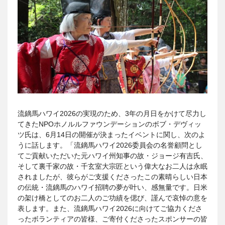
流鏑馬ハワイ2026の実現のため、3年の月日をかけて尽力し
てきたNPOホノルルファウンデーションのボブ・デヴィッ
ツ氏は、6月14日の開催が決まったイベントに関し、次のよ
うに話します。「流鏑馬ハワイ2026委員会の名誉顧問とし
てご貢献いただいた元ハワイ州知事の故・ジョージ有吉氏、
そして裏千家の故・千玄室大宗匠という偉大なお二人は永眠
されましたが、彼らがご支援くださったこの素晴らしい日本
の伝統・流鏑馬のハワイ招聘の夢が叶い、感無量です。日米
の架け橋としてのお二人のご功績を偲び、謹んで哀悼の意を
表します。また、流鏑馬ハワイ2026に向けてご協力くださ
ったボランティアの皆様、ご寄付くださったスポンサーの皆