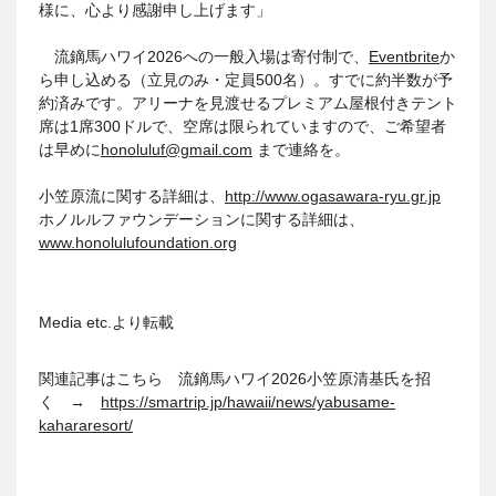
様に、心より感謝申し上げます」
流鏑馬ハワイ2026への一般入場は寄付制で、
Eventbrite
か
ら申し込める（立見のみ・定員500名）。すでに約半数が予
約済みです。アリーナを見渡せるプレミアム屋根付きテント
席は1席300ドルで、空席は限られていますので、ご希望者
は早めに
honoluluf@gmail.com
まで連絡を。
小笠原流に関する詳細は、
http://www.ogasawara-ryu.gr.jp
ホノルルファウンデーションに関する詳細は、
www.honolulufoundation.org
Media etc.より転載
関連記事はこちら 流鏑馬ハワイ2026小笠原清基氏を招
く →
https://smartrip.jp/hawaii/news/yabusame-
kahararesort/