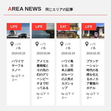
AREA NEWS
同じエリアの記事
LIFE
LIFE
EAT
LIFE
ハワ
ハワ
ハワ
ハワ
イ島
イ島
イ島
イ島
2019.03.19
2019.03.06
2019.02.24
2019.02.20
ハワイで
アメリカ
ハワイ島
プランテ
サーフ＆
最南端と
ヒロ、日
ーション
スノー
その先の
本人移民
時代の名
幻のグリ
がルーツ
残を伝え
by 山下 マ
ーンビー
の人気オ
るホノカ
ヌー
チまで行
カズショ
ア最後の
ってみる
ップ
ホテル
by 山下 マ
by 山下 マ
by 山下 マ
ヌー
ヌー
ヌー