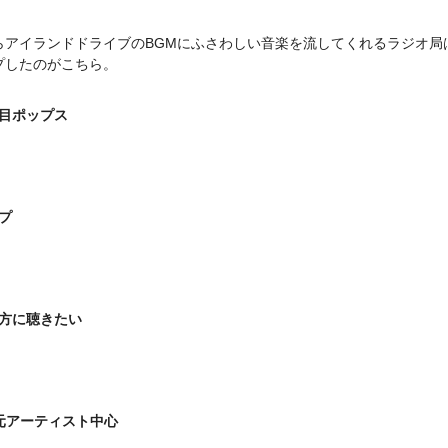
らアイランドドライブのBGMにふさわしい音楽を流してくれるラジオ局
プしたのがこちら。
人目ポップス
プ
夕方に聴きたい
地元アーティスト中心