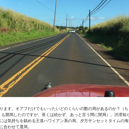
ります。オアフだけでもいったいどのくらいの数の局があるのか？（ち
）も開局したのですが、長くは続かず、あっと言う間に閉局）。渋滞知
には気持ちを鎮める王道ハワイアン系の局、夕方サンセットタイムの海
に合わせて選局。