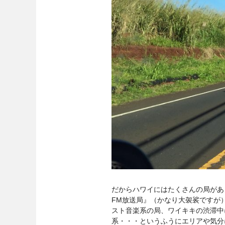
だからハワイにはたくさんの局があ
FM放送局』（かなり大袈裟ですが
スト音楽系の局、ワイキキの渋滞中
系・・・というふうにエリアや気分