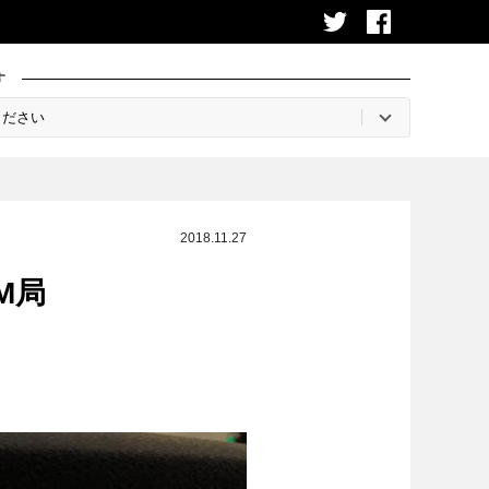
す
2018.11.27
M局