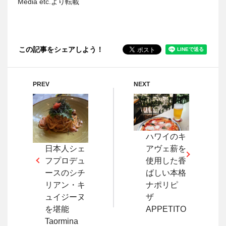
Media etc.より転載
この記事をシェアしよう！
PREV
NEXT
ハワイのキ
アヴェ薪を
日本人シェ
使用した香
フプロデュ
ばしい本格
ースのシチ
ナポリピ
リアン・キ
ザ
ュイジーヌ
APPETITO
を堪能
Taormina