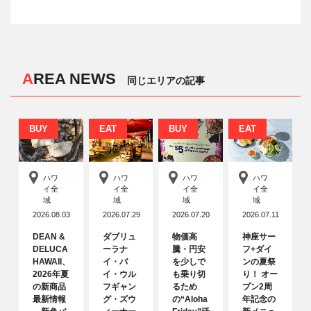
AREA NEWS
同じエリアの記事
BUY
EAT
BUY
EAT
ハワ
ハワ
ハワ
ハワ
イ全
イ全
イ全
イ全
域
域
域
域
2026.08.03
2026.07.29
2026.07.20
2026.07.11
DEAN &
ダブリュ
物価高
神座サー
DELUCA
ーラナ
騰・円安
フ+ダイ
HAWAII、
イ・バ
を少しで
ンの夏祭
2026年夏
イ・ウル
も乗り切
り！ オー
の新商品
フギャン
るため
プン2周
最新情報
グ・ズウ
の“Aloha
年記念の