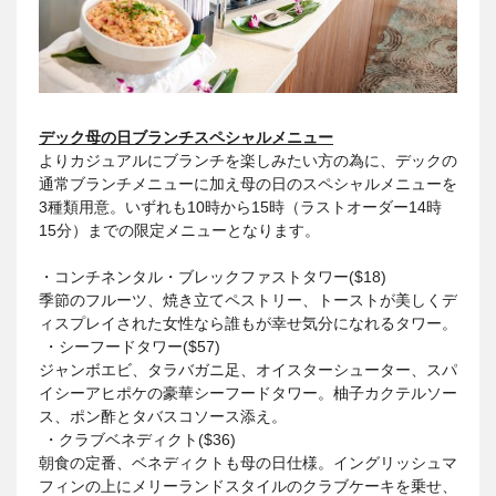
デック母の日ブランチスペシャルメニュー
よりカジュアルにブランチを楽しみたい方の為に、デックの
通常ブランチメニューに加え母の日のスペシャルメニューを
3種類用意。いずれも10時から15時（ラストオーダー14時
15分）までの限定メニューとなります。
・コンチネンタル・ブレックファストタワー($18)
季節のフルーツ、焼き立てペストリー、トーストが美しくデ
ィスプレイされた女性なら誰もが幸せ気分になれるタワー。
・シーフードタワー($57)
ジャンボエビ、タラバガニ足、オイスターシューター、スパ
イシーアヒポケの豪華シーフードタワー。柚子カクテルソー
ス、ポン酢とタバスコソース添え。
・クラブベネディクト($36)
朝食の定番、ベネディクトも母の日仕様。イングリッシュマ
フィンの上にメリーランドスタイルのクラブケーキを乗せ、