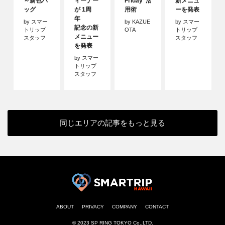
～新色バ
ィーナー
Friday”活
新メニュ
ッグ
が 1周
用術
ーを発表
年
by スマー
by KAZUE
by スマー
記念の新
トリップ
OTA
トリップ
メニュー
スタッフ
スタッフ
を発表
by スマー
トリップ
スタッフ
同じエリアの記事をもっと見る
ABOUT
PRIVACY
COMPANY
CONTACT
© 2023 SP RING TOKYO Co.,LTD.