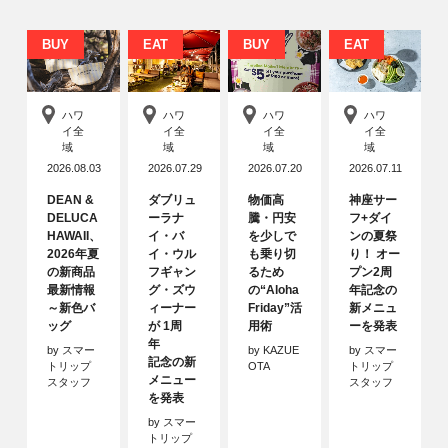
BUY
EAT
BUY
EAT
ハワ
ハワ
ハワ
ハワ
イ全
イ全
イ全
イ全
域
域
域
域
2026.08.03
2026.07.29
2026.07.20
2026.07.11
DEAN &
ダブリュ
物価高
神座サー
DELUCA
ーラナ
騰・円安
フ+ダイ
HAWAII、
イ・バ
を少しで
ンの夏祭
2026年夏
イ・ウル
も乗り切
り！ オー
の新商品
フギャン
るため
プン2周
最新情報
グ・ズウ
の“Aloha
年記念の
～新色バ
ィーナー
Friday”活
新メニュ
ッグ
が 1周
用術
ーを発表
年
by スマー
by KAZUE
by スマー
記念の新
トリップ
OTA
トリップ
メニュー
スタッフ
スタッフ
を発表
by スマー
トリップ